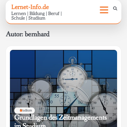
Skip
Lernet-Info.de
to
Lernen | Bildung | Beruf |
content
Schule | Studium
Autor:
bernhard
Studium
Grundlagen des Zeitmanagements
im Studium