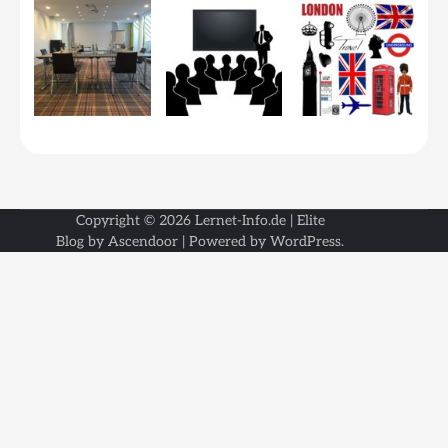
Copyright © 2026
Lernet-Info.de
| Elite
Blog by
Ascendoor
| Powered by
WordPress
.