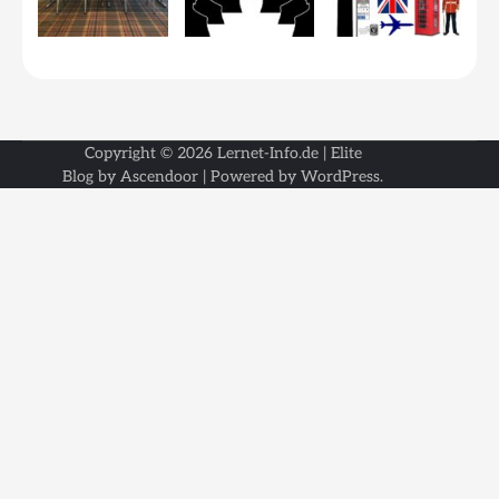
Copyright © 2026
Lernet-Info.de
| Elite
Blog by
Ascendoor
| Powered by
WordPress
.