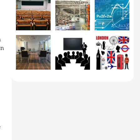
n
en
e