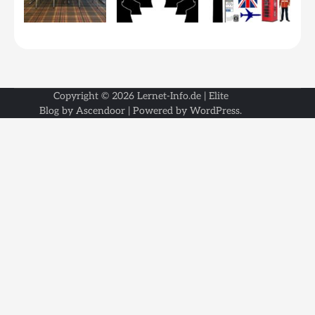
Copyright © 2026
Lernet-Info.de
| Elite
Blog by
Ascendoor
| Powered by
WordPress
.