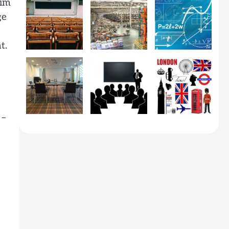
eim
ge
t.
 –