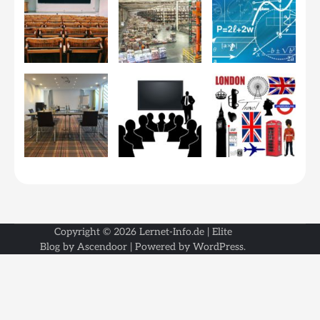
Copyright © 2026
Lernet-Info.de
| Elite
Blog by
Ascendoor
| Powered by
WordPress
.