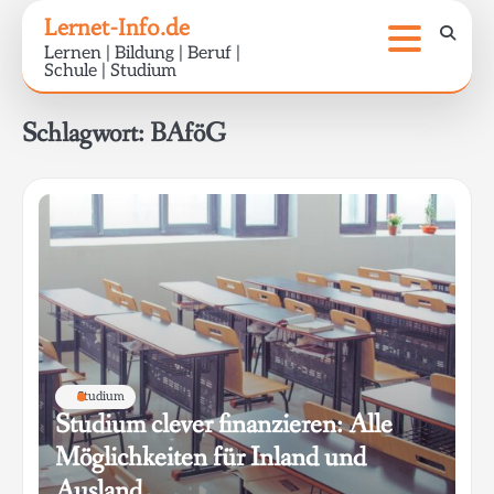
Skip
Lernet-Info.de
to
Lernen | Bildung | Beruf |
content
Schule | Studium
Schlagwort:
BAföG
Studium
Studium clever finanzieren: Alle
Möglichkeiten für Inland und
Ausland