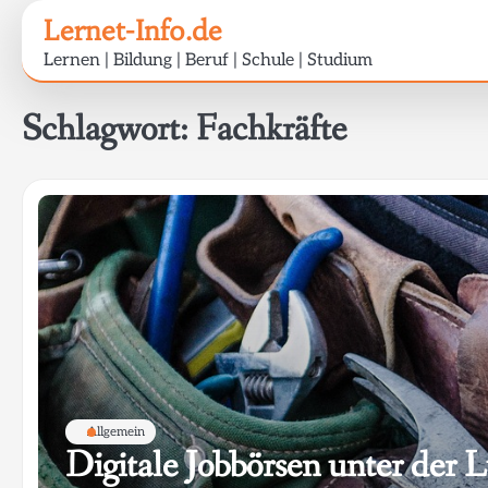
Skip
Lernet-Info.de
to
Lernen | Bildung | Beruf | Schule | Studium
content
Schlagwort:
Fachkräfte
Allgemein
Digitale Jobbörsen unter der