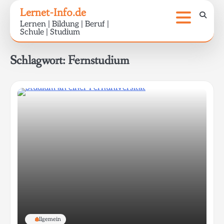
Skip
Lernet-Info.de
to
Lernen | Bildung | Beruf |
content
Schule | Studium
Schlagwort:
Fernstudium
Allgemein