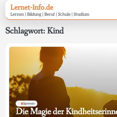
Skip
Lernet-Info.de
to
Lernen | Bildung | Beruf | Schule | Studium
content
Schlagwort:
Kind
Allgemein
Die Magie der Kindheitserin