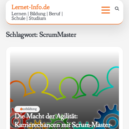
Skip
Lernet-Info.de
to
Lernen | Bildung | Beruf |
content
Schule | Studium
Schlagwort:
ScrumMaster
Ausbildung
Die Macht der Agilität:
Karrierechancen mit Scrum-Master-