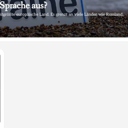
 Sprache aus?
itgrößte europäische Land. Es grenzt an viele Länder wie Russland,