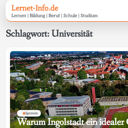
Skip
Lernet-Info.de
to
Lernen | Bildung | Beruf | Schule | Studium
content
Schlagwort:
Universität
Allgemein
Warum Ingolstadt ein ideale