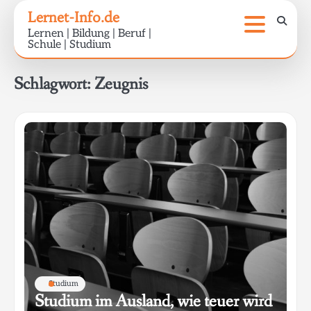
Skip
Lernet-Info.de
to
Lernen | Bildung | Beruf |
content
Schule | Studium
Schlagwort:
Zeugnis
Studium
Studium im Ausland, wie teuer wird