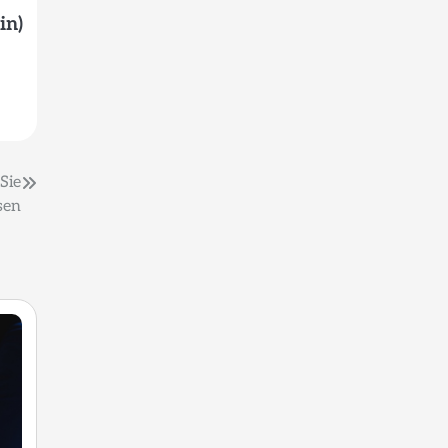
in)
Sie
sen