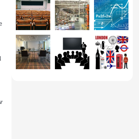
e
l
v