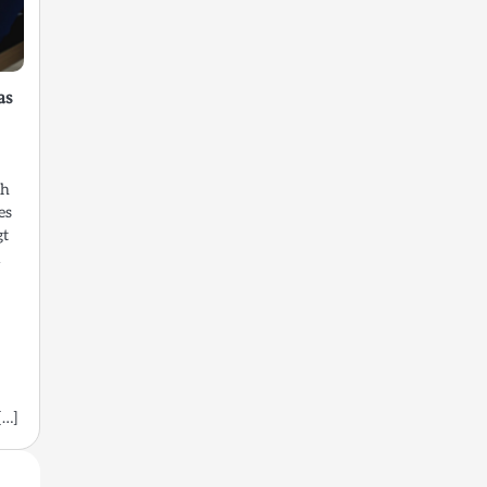
as
ch
es
gt
m
[…]