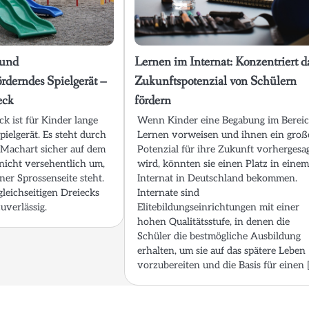
 und
Lernen im Internat: Konzentriert d
rderndes Spielgerät –
Zukunftspotenzial von Schülern
eck
fördern
ck ist für Kinder lange
Wenn Kinder eine Begabung im Berei
Spielgerät. Es steht durch
Lernen vorweisen und ihnen ein groß
Machart sicher auf dem
Potenzial für ihre Zukunft vorhergesa
 nicht versehentlich um,
wird, könnten sie einen Platz in eine
iner Sprossenseite steht.
Internat in Deutschland bekommen.
gleichseitigen Dreiecks
Internate sind
uverlässig.
Elitebildungseinrichtungen mit einer
hohen Qualitätsstufe, in denen die
Schüler die bestmögliche Ausbildung
erhalten, um sie auf das spätere Leben
vorzubereiten und die Basis für einen 