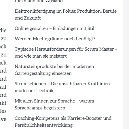
für Inland und Ausland
Elektronikfertigung im Fokus: Produktion, Berufe
und Zukunft
Online gestalten – Einladungen mit Stil
die
 zu
Werden Meetingräume noch benötigt?
ück
Typische Herausforderungen für Scrum Master –
 zu
und wie man sie meistert
ück
Natursteinprodukte bei der modernen
und
Gartengestaltung einsetzen
und
Stromschienen – Die unsichtbaren Kraftlinien
Auf
moderner Technik
und
Mit allen Sinnen zur Sprache – warum
nkt
Sprachcamps begeistern
les
Coaching-Kompetenz als Karriere-Booster und
ive
Persönlichkeitsentwicklung