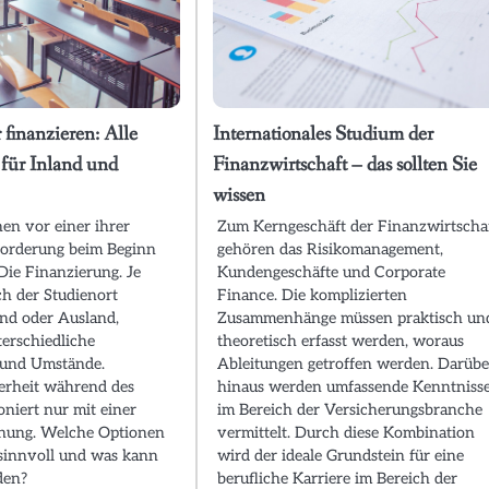
 finanzieren: Alle
Internationales Studium der
für Inland und
Finanzwirtschaft – das sollten Sie
wissen
hen vor einer ihrer
Zum Kerngeschäft der Finanzwirtscha
forderung beim Beginn
gehören das Risikomanagement,
Die Finanzierung. Je
Kundengeschäfte und Corporate
h der Studienort
Finance. Die komplizierten
and oder Ausland,
Zusammenhänge müssen praktisch un
terschiedliche
theoretisch erfasst werden, woraus
und Umstände.
Ableitungen getroffen werden. Darübe
herheit während des
hinaus werden umfassende Kenntniss
oniert nur mit einer
im Bereich der Versicherungsbranche
anung. Welche Optionen
vermittelt. Durch diese Kombination
t sinnvoll und was kann
wird der ideale Grundstein für eine
den?
berufliche Karriere im Bereich der