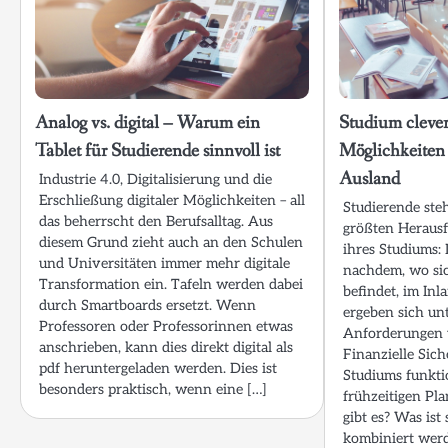
Analog vs. digital – Warum ein
Studium clever
Tablet für Studierende sinnvoll ist
Möglichkeiten 
Ausland
Industrie 4.0, Digitalisierung und die
Erschließung digitaler Möglichkeiten – all
Studierende ste
das beherrscht den Berufsalltag. Aus
größten Heraus
diesem Grund zieht auch an den Schulen
ihres Studiums: 
und Universitäten immer mehr digitale
nachdem, wo sic
Transformation ein. Tafeln werden dabei
befindet, im Inl
durch Smartboards ersetzt. Wenn
ergeben sich un
Professoren oder Professorinnen etwas
Anforderungen 
anschrieben, kann dies direkt digital als
Finanzielle Sic
pdf heruntergeladen werden. Dies ist
Studiums funkti
besonders praktisch, wenn eine […]
frühzeitigen Pl
gibt es? Was is
kombiniert wer