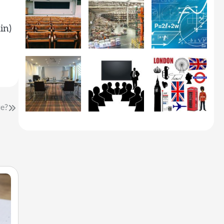
in)
te?