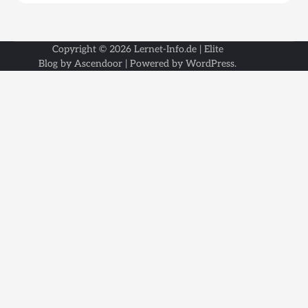
Copyright © 2026
Lernet-Info.de
| Elite
Blog by
Ascendoor
| Powered by
WordPress
.