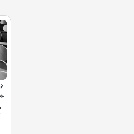
n?
ng,
u
u,
g
r-
,