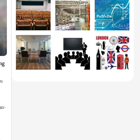
ng
zu
an-