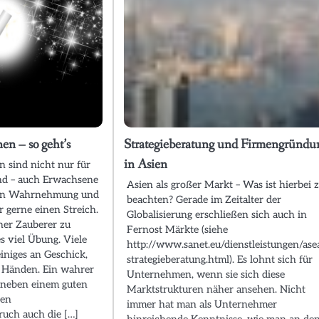
nen – so geht’s
Strategieberatung und Firmengründu
in Asien
n sind nicht nur für
end – auch Erwachsene
Asien als großer Markt – Was ist hierbei 
enen Wahrnehmung und
beachten? Gerade im Zeitalter der
 gerne einen Streich.
Globalisierung erschließen sich auch in
her Zauberer zu
Fernost Märkte (siehe
s viel Übung. Viele
http://www.sanet.eu/dienstleistungen/ase
einiges an Geschick,
strategieberatung.html). Es lohnt sich für
n Händen. Ein wahrer
Unternehmen, wenn sie sich diese
 neben einem guten
Marktstrukturen näher ansehen. Nicht
nen
immer hat man als Unternehmer
ruch auch die […]