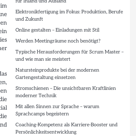
für Inland und Ausland
 im
Elektronikfertigung im Fokus: Produktion, Berufe
ine
und Zukunft
ten
Online gestalten – Einladungen mit Stil
ein
ies
Werden Meetingräume noch benötigt?
her
Typische Herausforderungen für Scrum Master –
und wie man sie meistert
Natursteinprodukte bei der modernen
das
Gartengestaltung einsetzen
en,
Stromschienen – Die unsichtbaren Kraftlinien
den
moderner Technik
die
Mit allen Sinnen zur Sprache – warum
ial
Sprachcamps begeistern
die
und
Coaching-Kompetenz als Karriere-Booster und
Persönlichkeitsentwicklung