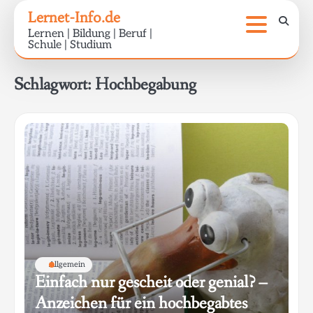
Skip
Lernet-Info.de
to
Lernen | Bildung | Beruf |
content
Schule | Studium
Schlagwort:
Hochbegabung
Allgemein
Einfach nur gescheit oder genial? –
Anzeichen für ein hochbegabtes