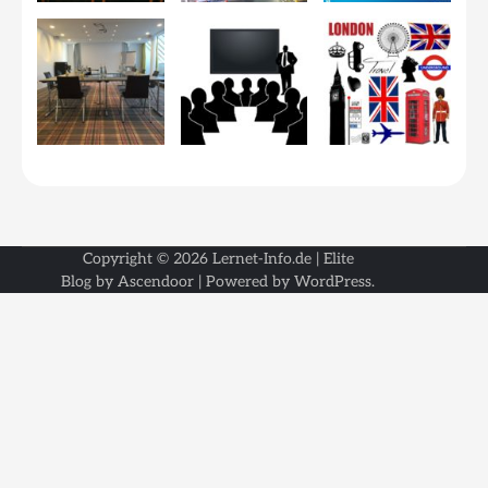
Copyright © 2026
Lernet-Info.de
| Elite
Blog by
Ascendoor
| Powered by
WordPress
.