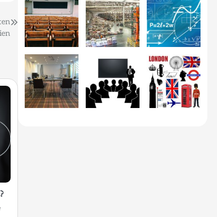
ten
ien
?
e