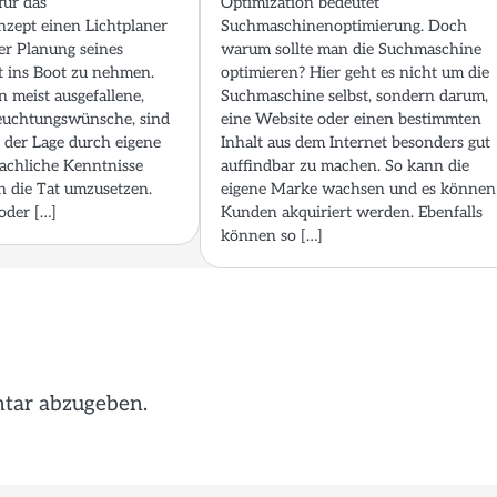
für das
Optimization bedeutet
zept einen Lichtplaner
Suchmaschinenoptimierung. Doch
der Planung seines
warum sollte man die Suchmaschine
t ins Boot zu nehmen.
optimieren? Hier geht es nicht um die
 meist ausgefallene,
Suchmaschine selbst, sondern darum,
leuchtungswünsche, sind
eine Website oder einen bestimmten
n der Lage durch eigene
Inhalt aus dem Internet besonders gut
fachliche Kenntnisse
auffindbar zu machen. So kann die
n die Tat umzusetzen.
eigene Marke wachsen und es können
oder […]
Kunden akquiriert werden. Ebenfalls
können so […]
tar abzugeben.