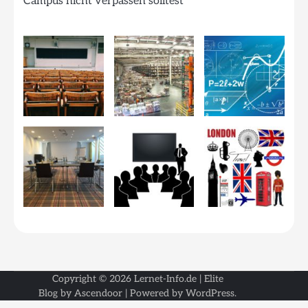
Campus nicht verpassen solltest
Copyright © 2026
Lernet-Info.de
| Elite
Blog by
Ascendoor
| Powered by
WordPress
.