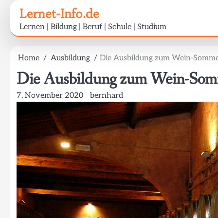
Skip
Lernet-Info.de
to
Lernen | Bildung | Beruf | Schule | Studium
content
Home
Ausbildung
Die Ausbildung zum Wein-Somme
Die Ausbildung zum Wein-Som
7. November 2020
bernhard