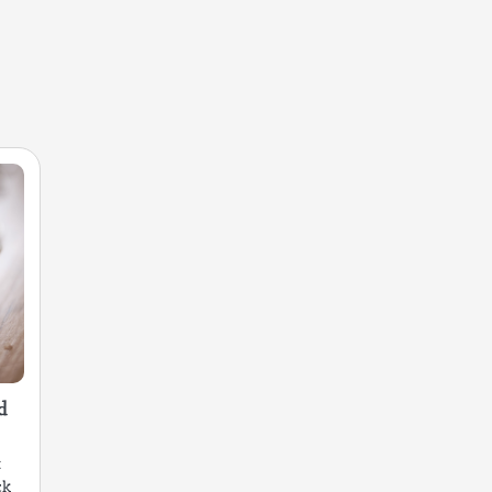
d
t
ck