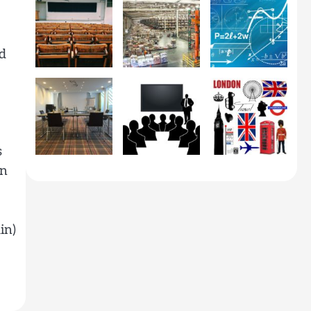
d
s
on
in)