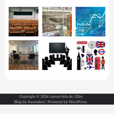
Copyright © 2026
Lernet-Info.de
| Elite
Blog by
Ascendoor
| Powered by
WordPress
.