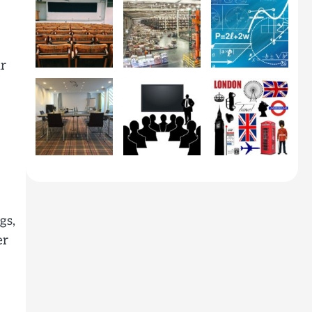
r
gs,
er