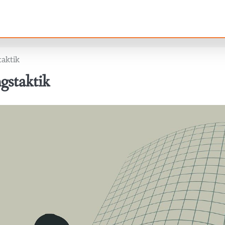
aktik
staktik